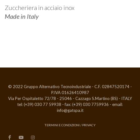
Zuccheriera in acciaio inox
Made in Italy
© 2022 Gruppo Alternativo Tecnoindustriale - C.F. 02847520174 -
P.IVA 01626410987
Via Per Ospitaletto 72/78 - 25046 - Cazzago S.Martino (BS) - ITALY
tel: (+39) 030 77 59938 - fax: (+39) 030 7759936 - email:
info@gatspa.it
TERMINI E CONDIZIONI
/
PRIVACY