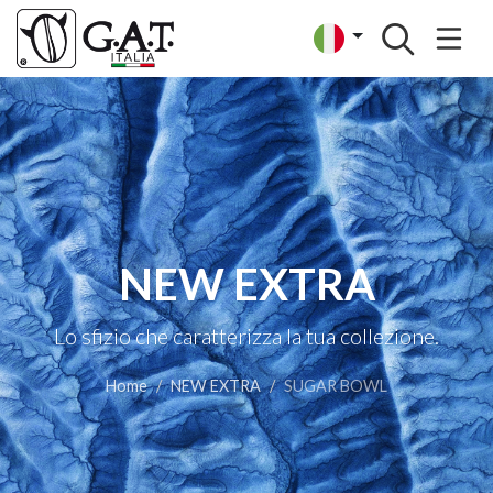
NEW EXTRA
Lo sfizio che caratterizza la tua collezione.
Home
NEW EXTRA
SUGAR BOWL