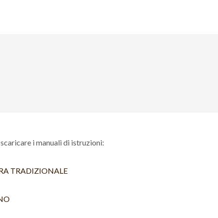
NOI
 scaricare i manuali di istruzioni:
ERA TRADIZIONALE
STORIA
INO
CAFFETTIERE