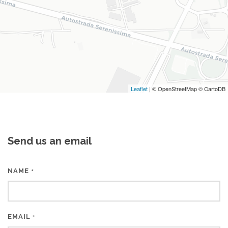
Leaflet
| © OpenStreetMap © CartoDB
Send us an email
NAME
*
EMAIL
*