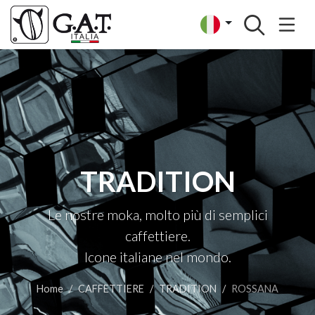
TRADITION
Le nostre moka, molto più di semplici
caffettiere.
Icone italiane nel mondo.
Home
CAFFETTIERE
TRADITION
ROSSANA