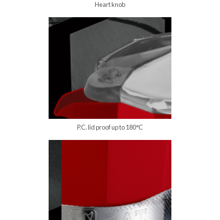
Heart knob
P.C. lid proof up to 180°C